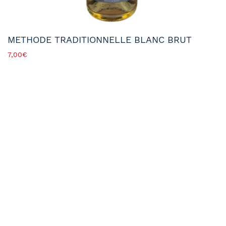
METHODE TRADITIONNELLE BLANC BRUT
7,00
€
L’ABUS D’ALCOOL EST DANGEREUX POUR LA SANTÉ. À
CONSOMMER AVEC MODÉRATION.
ODG Touraine,
4, rue Gutenberg
41140 NOYERS-SUR-CHER
FRANCE