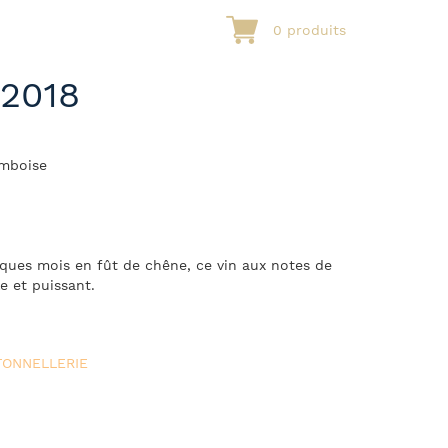
0 produits
2018
mboise
lques mois en fût de chêne, ce vin aux notes de
e et puissant.
TONNELLERIE