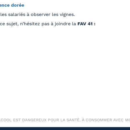
cence dorée
les salariés à observer les vignes.
e sujet, n’hésitez pas à joindre la
FAV 41 :
ALCOOL EST DANGEREUX POUR LA SANTÉ. À CONSOMMER AVEC M