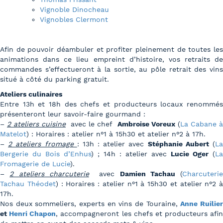
Vignoble Dinocheau
Vignobles Clermont
Afin de pouvoir déambuler et profiter pleinement de toutes les
animations dans ce lieu empreint d’histoire, vos retraits de
commandes s’effectueront à la sortie, au pôle retrait des vins
situé à côté du parking gratuit.
Ateliers culinaires
Entre 13h et 18h des chefs et producteurs locaux renommés
présenteront leur savoir-faire gourmand :
–
2 ateliers cuisine
avec le chef
Ambroise Voreux
(
La Cabane à
Matelot
) : Horaires : atelier n°1 à 15h30 et atelier n°2 à 17h.
–
2 ateliers fromage
: 13h : atelier avec
Stéphanie Aubert
(
L
Bergerie du Bois d’Enhus
) ; 14h : atelier avec
Lucie Oger
(
La
Fromagerie de Lucie
).
–
2 ateliers charcuterie
avec
Damien Tachau
(
Charcuterie
Tachau Théodet
) : Horaires : atelier n°1 à 15h30 et atelier n°2 à
17h.
Nos deux sommeliers, experts en vins de Touraine,
Anne Ruilie
et
Henri Chapon
, accompagneront les chefs et producteurs afin