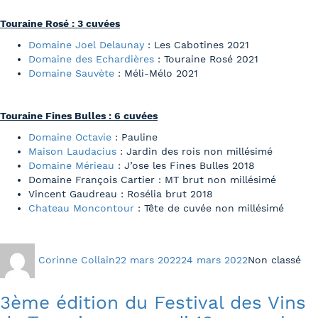
Touraine Rosé : 3 cuvées
Domaine Joel Delaunay
: Les Cabotines 2021
Domaine des Echardières
: Touraine Rosé 2021
Domaine Sauvète
: Méli-Mélo 2021
Touraine Fines Bulles : 6 cuvées
Domaine Octavie
: Pauline
Maison Laudacius
: Jardin des rois non millésimé
Domaine Mérieau
: J’ose les Fines Bulles 2018
Domaine François Cartier : MT brut non millésimé
Vincent Gaudreau : Rosélia brut 2018
Chateau Moncontour
: Tête de cuvée non millésimé
Auteur
Publié
Catégories
Corinne Collain
22 mars 2022
24 mars 2022
Non classé
le
3ème édition du Festival des Vins