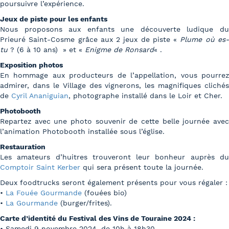
poursuivre l’expérience.
Jeux de piste pour les enfants
Nous proposons aux enfants une découverte ludique du
Prieuré Saint-Cosme grâce aux 2 jeux de piste «
Plume où es
tu
? (6 à 10 ans) » et «
Enigme de Ronsard
« .
Exposition photos
En hommage aux producteurs de l’appellation, vous pourrez
admirer, dans le Village des vignerons, les magnifiques clichés
de
Cyril Ananiguian
, photographe installé dans le Loir et Cher.
Photobooth
Repartez avec une photo souvenir de cette belle journée avec
l’animation Photobooth installée sous l’église.
Restauration
Les amateurs d’huitres trouveront leur bonheur auprès du
Comptoir Saint Kerber
qui sera présent toute la journée.
Deux foodtrucks seront également présents pour vous régaler :
•
La Fouée Gourmande
(fouées bio)
•
La Gourmande
(burger/frites).
Carte d’identité du Festival des Vins de Touraine 2024 :
• Samedi 9 novembre 2024, de 10h à 18h30