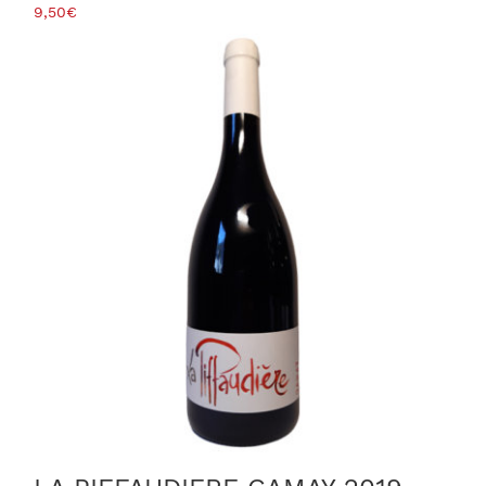
9,50
€