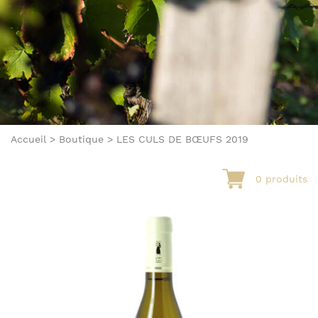
Accueil
>
Boutique
>
LES CULS DE BŒUFS 2019
0 produits