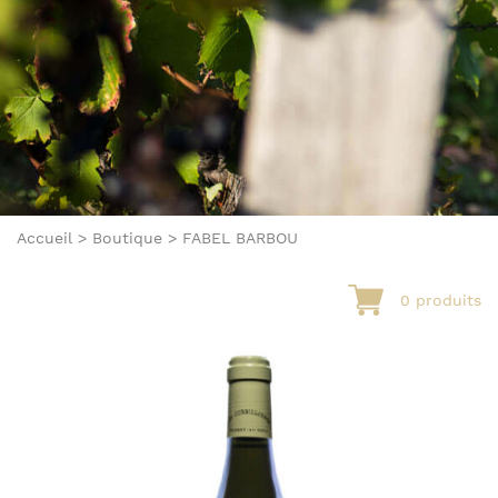
Accueil
>
Boutique
>
FABEL BARBOU
0 produits