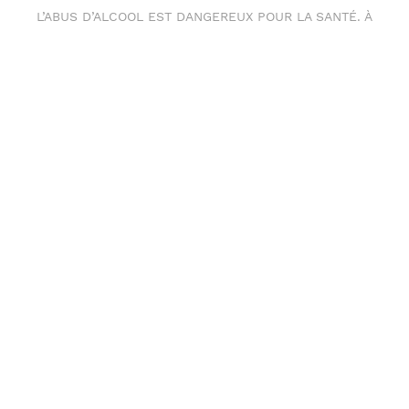
L’ABUS D’ALCOOL EST DANGEREUX POUR LA SANTÉ. À
CONSOMMER AVEC MODÉRATION.
ODG Touraine,
4, rue Gutenberg
41140 NOYERS-SUR-CHER
FRANCE