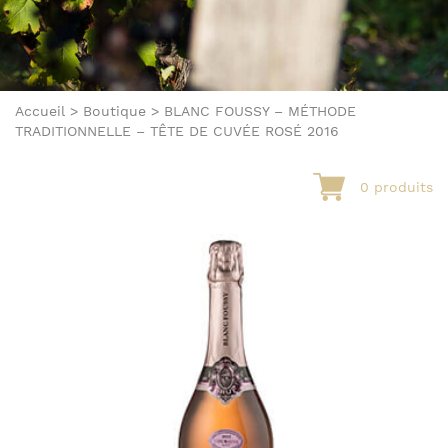
Accueil
>
Boutique
>
BLANC FOUSSY – MÉTHODE
TRADITIONNELLE – TÊTE DE CUVÉE ROSÉ 2016
0 produits