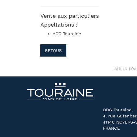
Vente aux particuliers
Appellations :
AOC Touraine
RETOUR
L’ABUS D’
ODG Touraine,
4, rue Gutenber
41140 NOYERS-
FRANCE