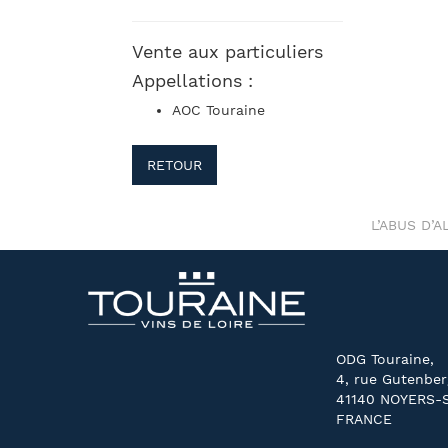
Vente aux particuliers
Appellations :
AOC Touraine
RETOUR
L’ABUS D’
ODG Touraine,
4, rue Gutenber
41140 NOYERS-
FRANCE