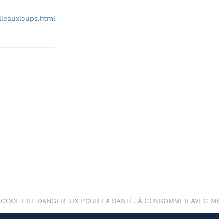
lleauxloups.html
ALCOOL EST DANGEREUX POUR LA SANTÉ. À CONSOMMER AVEC M