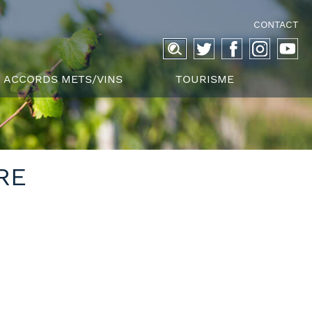
CONTACT
Recherche
pour :
ACCORDS METS/VINS
TOURISME
RE