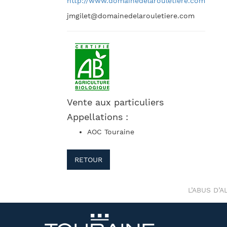
http://www.domainedelarouletiere.com
jmgilet@domainedelarouletiere.com
Vente aux particuliers
Appellations :
AOC Touraine
RETOUR
L’ABUS D’